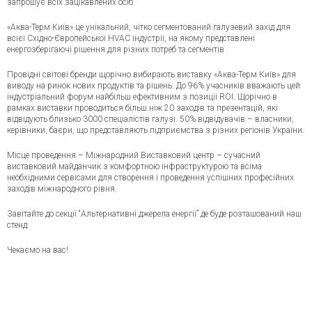
запрошує всіх зацікавлених осіб.
«Аква-Терм Київ» це унікальний, чітко сегментований галузевий захід для
всієї Східно-Європейської HVAC індустрії, на якому представлені
енергозберігаючі рішення для різних потреб та сегментів
Провідні світові бренди щорічно вибирають виставку «Аква-Терм Київ» для
виводу на ринок нових продуктів та рішень. До 96% учасників вважають цей
індустріальний форум найбільш ефективним з позиції ROI. Щорічно в
рамках виставки проводиться більш ніж 20 заходів та презентацій, які
відвідують близько 3000 спеціалістів галузі. 50% відвідувачів – власники,
керівники, баєри, що представляють підприємства з різних регіонів України.
Місце проведення – Міжнародний Виставковий центр – сучасний
виставковий майданчик з комфортною інфраструктурою та всіма
необхідними сервісами для створення і проведення успішних професійних
заходів міжнародного рівня.
Завітайте до секції “Альтернативні джерела енергії” де буде розташований наш
стенд.
Чекаємо на вас!