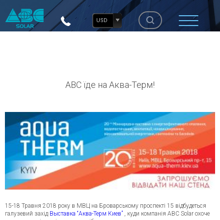
USD
ABC їде на Аква-Терм!
15-18 Травня 2018 року в МВЦ на Броварському проспекті 15 відбудеться
галузевий захід
Выставка “Аква-Терм Киев”
, куди компанія ABC Solar охоче