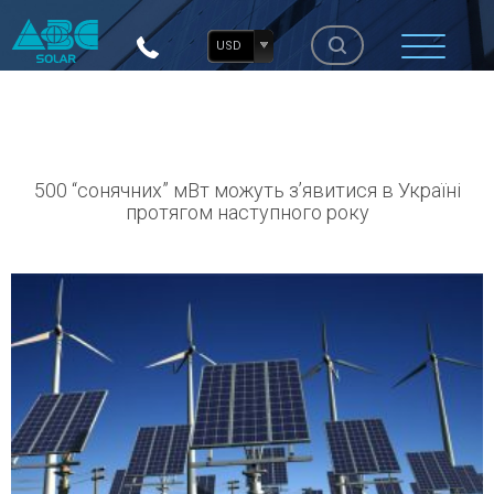
USD
500 “сонячних” мВт можуть з’явитися в Україні
протягом наступного року