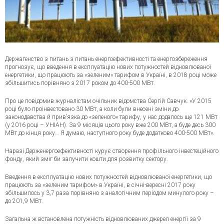
Держагенство з питань з питань енергоефективності та енергозбереження
прогнозує, що введення в експлуатацію нових потужностей відновлюваної
енергетики, що працюють за «зеленим» тарифом в Україні, в 2018 році може
збільшитись порівняно з 2017 роком до 400-500 МВт.
Про це повідомив журналістам очільник відомства Сергій Савчук. «У 2015
році було проінвестовано 30 МВт, а коли були внесені зміни до
законодавс
тва й прив’язка до «зеленого» тарифу, у нас додалось ще 121 МВт
(у 2016 році – УНІАН). За 9 місяців цього року вже 200 МВт, а буде десь 300
МВт до кінця року… Я думаю, наступного року буде додатково 400-500 МВт».
Наразі Держенергоефективності курує створення профільного інвестеційного
фонду, який зміг би залучити кошти для розвитку сектору.
Введення в експлуатацію нових потужностей відновлюваної енергетики, що
працюють за «зеленим тарифом» в Україні, в січні-вересні 2017 року
збільшилось у 3,7 раза порівняно з аналогічним періодом минулого року –
до 201,9 МВт.
Загальна ж встановлена потужність відновлюваних джерел енергії за 9