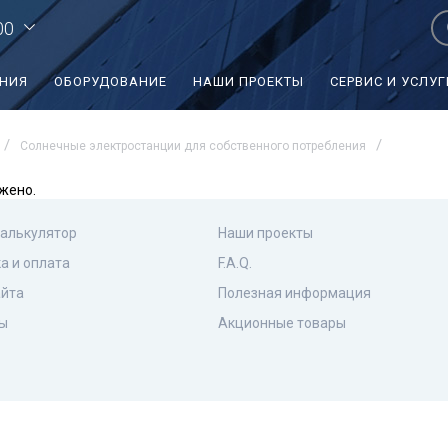
00
ЕНИЯ
ОБОРУДОВАНИЕ
НАШИ ПРОЕКТЫ
СЕРВИС И УСЛУГ
Солнечные электростанции для собственного потребления
жено.
калькулятор
Наши проекты
а и оплата
F.A.Q.
айта
Полезная информация
ы
Акционные товары