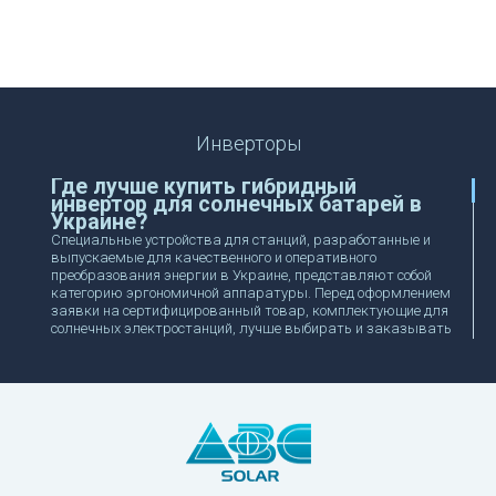
Инверторы
Где лучше купить гибридный
инвертор для солнечных батарей в
Украине?
Специальные устройства для станций, разработанные и
выпускаемые для качественного и оперативного
преобразования энергии в Украине, представляют собой
категорию эргономичной аппаратуры. Перед оформлением
заявки на сертифицированный товар, комплектующие для
солнечных электростанций, лучше выбирать и заказывать
у надежного поставщика. Через электронный каталог
нашей компании ABC Solar предлагается выгодно купить
инвертор с ориентиром на предложенный ассортимент
торговых марок и особенности комплектации
спецоборудования и оснастки.
Как правильно выбрать
универсальный инвертор: купить
гибридную модель для комплектации
солнечных панелей и батарей?