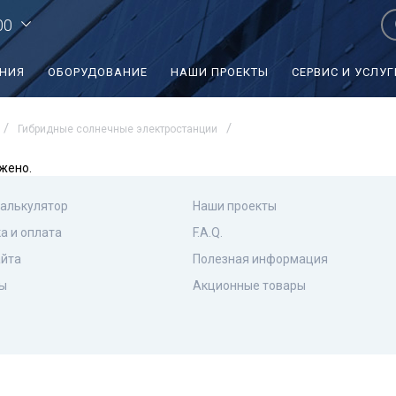
00
ЕНИЯ
ОБОРУДОВАНИЕ
НАШИ ПРОЕКТЫ
СЕРВИС И УСЛУГ
Гибридные солнечные электростанции
жено.
калькулятор
Наши проекты
а и оплата
F.A.Q.
айта
Полезная информация
ы
Акционные товары