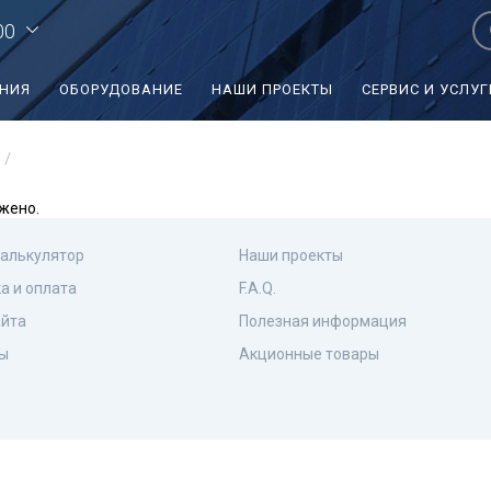
00
ЕНИЯ
ОБОРУДОВАНИЕ
НАШИ ПРОЕКТЫ
СЕРВИС И УСЛУГ
жено.
калькулятор
Наши проекты
а и оплата
F.A.Q.
айта
Полезная информация
ы
Акционные товары