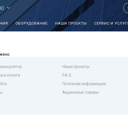
00
ЕНИЯ
ОБОРУДОВАНИЕ
НАШИ ПРОЕКТЫ
СЕРВИС И УСЛУГ
жено.
калькулятор
Наши проекты
а и оплата
F.A.Q.
айта
Полезная информация
ы
Акционные товары