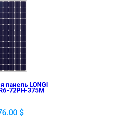
я панель LONGI
R6-72PH-375M
76.00
$