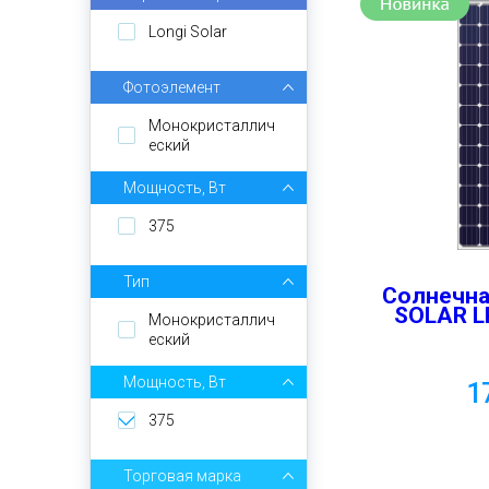
Longi Solar
Фотоэлемент
Монокристаллич
еский
Мощность, Вт
375
Тип
Солнечна
SOLAR L
Монокристаллич
еский
Мощность, Вт
1
375
Торговая марка