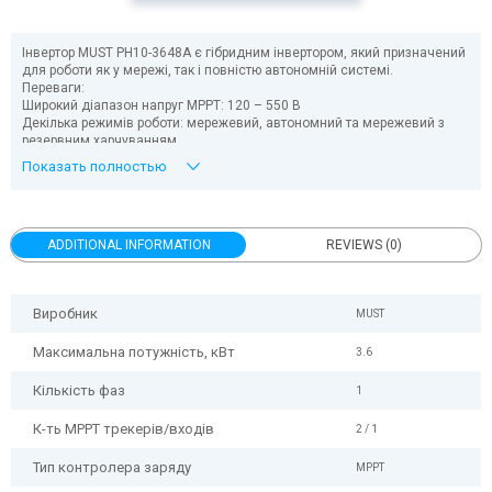
Інвертор MUST PH10-3648A є гібридним інвертором, який призначений
для роботи як у мережі, так і повністю автономній системі.
Переваги:
Широкий діапазон напруг MPPT: 120 – 550 В
Декілька режимів роботи: мережевий, автономний та мережевий з
резервним харчуванням
Підтримка різних типів акумуляторів, у тому числі літієвих
Показать полностью
Можливість продавати надлишки електроенергії за “Зеленим
тарифом”
Наявність LCD-дисплея
Наявність широкого вибору комунікацій: WiFi, USB, RS485, GPRS
ADDITIONAL INFORMATION
REVIEWS (0)
Наявність моніторингу роботи інвертора за допомогою комп’ютера чи
смартфона
Вбудований захист від: перенапруги, підвищення частоти,
перевантаження по струму, перегріву, а також короткого замикання
Виробник
MUST
Інтелектуальна система керування роботою акумуляторних батарей
Безвентиляторна система охолодження з низьким рівнем шуму
Захист IP65
Максимальна потужність, кВт
3.6
Кількість фаз
1
К-ть MPPT трекерів/входів
2 / 1
Тип контролера заряду
MPPT