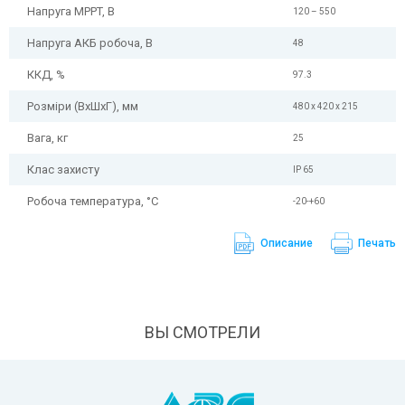
Напруга MPPT, В
120 – 550
Напруга АКБ робоча, В
48
ККД, %
97.3
Розміри (ВхШхГ), мм
480 x 420 x 215
Вага, кг
25
Клас захисту
IP 65
Робоча температура, °С
-20-+60
Описание
Печать
ВЫ СМОТРЕЛИ