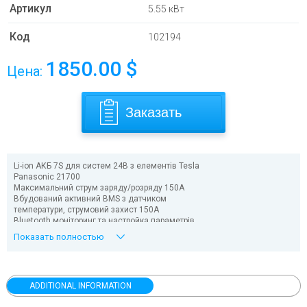
Артикул
5.55 кВт
Код
102194
1850.00
$
Цена:
Заказать
Li-ion АКБ 7S для систем 24В з елементів Tesla
Panasonic 21700
Максимальний струм заряду/розряду 150А
Вбудований активний BMS з датчиком
температури, струмовий захист 150А
Bluetooth моніторинг та настройка параметрів.
Діапазон напруги 19,2 – 29,4В
Показать полностью
> 3000 циклів при DOD 80%
Металевий корпус
ADDITIONAL INFORMATION