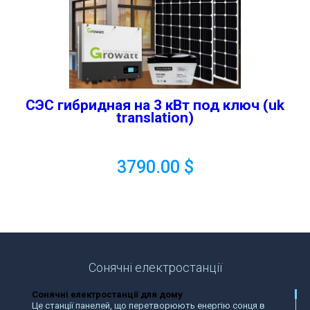
СЭС гибридная на 3 кВт под ключ (uk
translation)
3790.00
$
Сонячні електростанції
Сонячні електростанції для дому
Це станції панелей, що перетворюють енергію сонця в