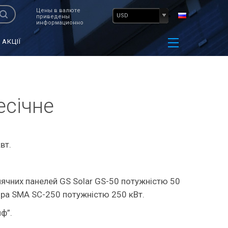
Цены в валюте
USD
приведены
информационно
АКЦІЇ
есічне
вт.
нячних панелей GS Solar GS-50 потужністю 50
тора SMA SC-250 потужністю 250 кВт.
ф”.