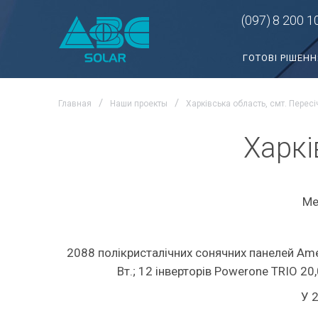
(097)
8 200 1
ГОТОВІ РІШЕНН
Главная
Наши проекты
Харківська область, смт. Пересі
Харкі
Ме
2088 полікристалічних сонячних панелей Ame
Вт.; 12 інверторів Powerone TRIO 2
У 