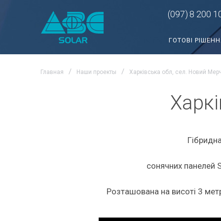
(097)
8 200 1
ГОТОВІ РІШЕНН
Главная
Наши проекты
Харківська обл, сел. Новий Мер
Харкі
Гібридна
сонячних панелей S
Розташована на висоті 3 метр