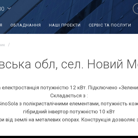
00
Я
ОБЛАДНАННЯ
НАШІ ПРОЕКТИ
СЕРВІС ТА ПОСЛУГИ
чик
вська обл, сел. Новий 
 електростанція потужністю 12 кВт. Підключено «Зелен
Складається з :
inoSola з полікристалічними елементами, потужність кож
гібридний інвертор потужністю 10 кВт
и від землі на металевих опорах. Конструкція дозволяє 