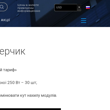
Цены в валюте
USD
приведены
информационно
АКЦІЇ
Мерчик
ий тариф»
ної 250 Вт – 30 шт;
змінювати кут нахилу модулів.