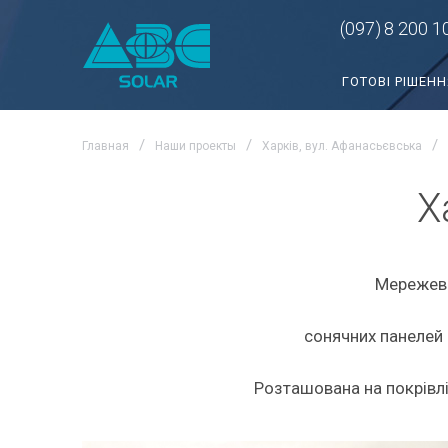
(097)
8 200 1
ГОТОВІ РІШЕНН
Главная
Наши проекты
Харків, вул. Афанасьєвська
Х
Мережева
сонячних панелей 
Розташована на покрівлі