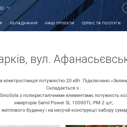
00
Я
ОБЛАДНАННЯ
НАШІ ПРОЕКТИ
СЕРВІС ТА ПОСЛУГИ
арків, вул. Афанасьєвсь
 електростанція потужністю 20 кВт. Підключено «Зелен
Складається з :
SinoSola з полікристалічними елементами, потужність ко
інверторів Samil Power SL 10000TL-PM-2 шт;
 житлового будинку і на несучій конструкції забору сум