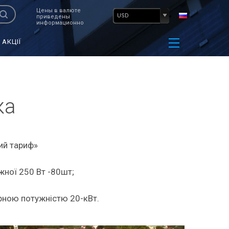
Цены в валюте
USD
приведены
информационно
АКЦІЇ
ка
ий тариф»
жної 250 Вт -80шт;
арною потужністю 20-кВт.