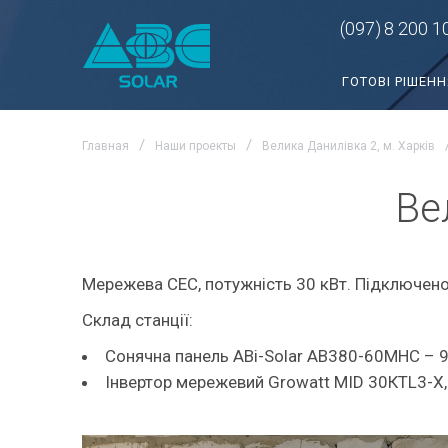
(097)
8 200 1
ГОТОВІ РІШЕНН
Главная
Наши проекты
Велика Данилівка 2, м. Харків
Ве
Мережева СЕС, потужність 30 кВт. Підключено
Склад станції:
Сонячна панель ABi-Solar AB380-60MHC – 
Інвертор мережевий Growatt MID 30КTL3-X,