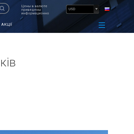
Цены в валюте
USD
приведены
информационно
АКЦІЇ
ків