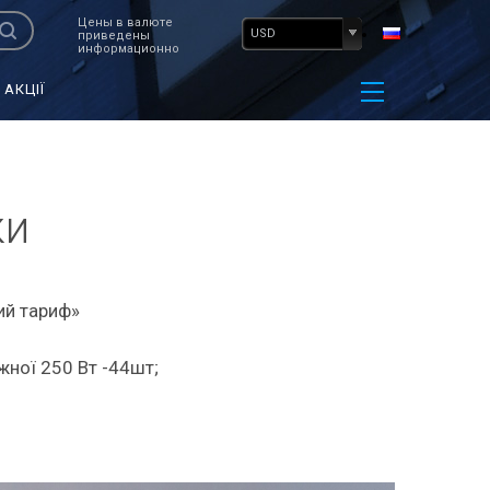
Цены в валюте
USD
приведены
информационно
АКЦІЇ
ки
ий тариф»
жної 250 Вт -44шт;