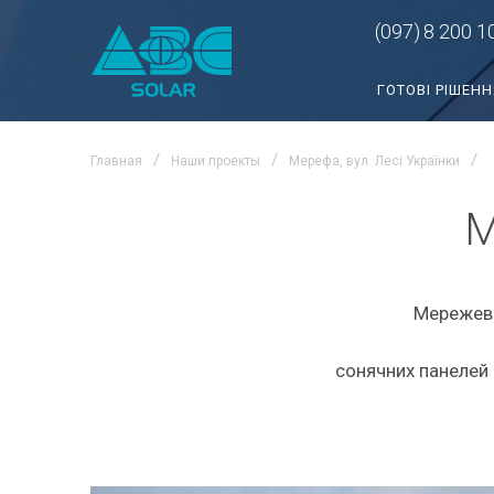
(097)
8 200 1
ГОТОВІ РІШЕНН
Главная
Наши проекты
Мерефа, вул. Лесі Українки
М
Мережева
сонячних панелей 