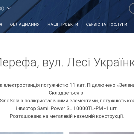
00
Я
ОБЛАДНАННЯ
НАШІ ПРОЕКТИ
СЕРВІС ТА ПОСЛУГИ
ерефа, вул. Лесі Україн
 електростанція потужністю 11 квт. Підключено «Зелен
Складається з :
SinoSola з полікристалічними елементами, потужність ко
інвертор Samil Power SL 10000TL-PM -1 шт.
Розташована на металевій наземній конструкції.