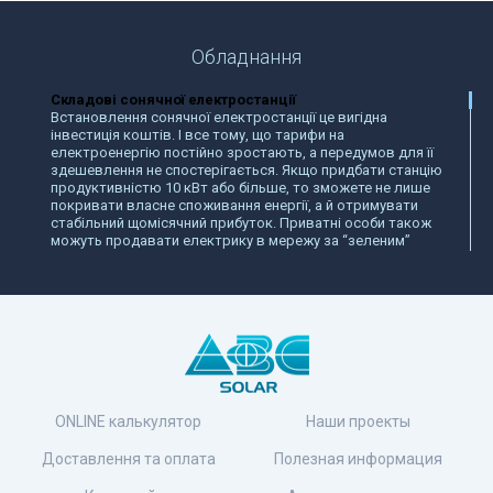
Обладнання
Складові сонячної електростанції
Встановлення сонячної електростанції це вигідна
інвестиція коштів. І все тому, що тарифи на
електроенергію постійно зростають, а передумов для її
здешевлення не спостерігається. Якщо придбати станцію
продуктивністю 10 кВт або більше, то зможете не лише
покривати власне споживання енергії, а й отримувати
стабільний щомісячний прибуток. Приватні особи також
можуть продавати електрику в мережу за “зеленим”
тарифом.
Що варто придбати для сонячної електростанції в
Україні?
Щоб станція могла працювати, передовсім варто придбати
сонячні панелі для приватного будинку. Їхнє головне
завдання — виробляти електроенергію. Панелі
вловлюють сонячне світло, перетворюючи енергію в
електрострум. Панелі бувають як моно-, так і
полікристалічні. Перший варіант має більший коефіцієнт
корисної дії (до 22%) через те, що сонячне обладнання
ONLINE калькулятор
Наши проекты
робиться на основі чистого кремнію.
Полікристалічні панелі виробляються також з додаванням
Доставлення та оплата
Полезная информация
відходів кремнієвого виробництва, тому їх ККД дещо
нижчий та сягає 18%.