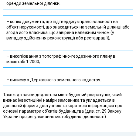
оренди земельної ділянки;
– копію документа, що підтверджує право власності на
об’єкт нерухомості, що знаходиться на земельній ділянці або
згода його власника, що завірена належним чином (у
випадку здійснення реконструкції або реставрації);
– викопіювання з топографічно-геодезичного плану в
масштабі 1:2000;
– виписку з Державного земельного кадастру.
Також до заяви додається містобудівний розрахунок, який
визнає інвестиційні наміри замовника та укладається в
довільній формі з доступною та короткою інформацією про
основні параметри об’єктів будівництва (див. ст. 29 Закону
України про регулювання містобудівної діяльності).