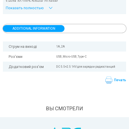
з нуля до 100% більше 20 разів!
Також є роз’єм для підзарядки пристроїв 12V і радіостанцій з
Показать полностью
живленням 14 V. Кабель входить у комплект.
Power Bank 217 має 2 роз’єми USB, 1 – micro-USB та 1 – Type-C.
Заряджати його можна через стандартний USB-порт та Type-C
(підтримується швидкий заряд) або за допомогою зовнішнього блока
ADDITIONAL INFORMATION
живлення для прискореної зарядки (в комплект не входить).
Струм на виході
1А, 2А
Роз'єми
USB, Micro-USB, Type-C
Додатковий роз'єм
DC 5.5×2.5 14V для зарядки радиостанций
Печать
ВЫ СМОТРЕЛИ