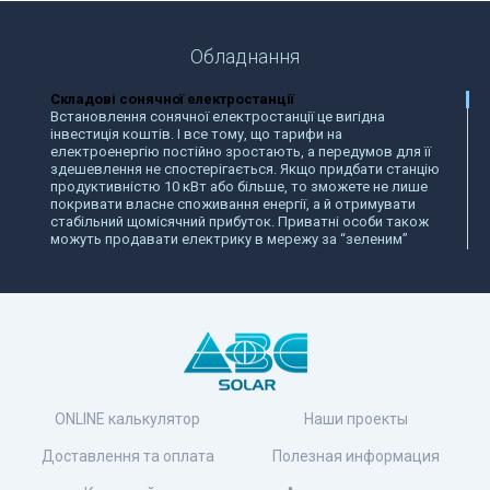
Обладнання
Складові сонячної електростанції
Встановлення сонячної електростанції це вигідна
інвестиція коштів. І все тому, що тарифи на
електроенергію постійно зростають, а передумов для її
здешевлення не спостерігається. Якщо придбати станцію
продуктивністю 10 кВт або більше, то зможете не лише
покривати власне споживання енергії, а й отримувати
стабільний щомісячний прибуток. Приватні особи також
можуть продавати електрику в мережу за “зеленим”
тарифом.
Що варто придбати для сонячної електростанції в
Україні?
Щоб станція могла працювати, передовсім варто придбати
сонячні панелі для приватного будинку. Їхнє головне
завдання — виробляти електроенергію. Панелі
вловлюють сонячне світло, перетворюючи енергію в
електрострум. Панелі бувають як моно-, так і
полікристалічні. Перший варіант має більший коефіцієнт
корисної дії (до 22%) через те, що сонячне обладнання
ONLINE калькулятор
Наши проекты
робиться на основі чистого кремнію.
Полікристалічні панелі виробляються також з додаванням
Доставлення та оплата
Полезная информация
відходів кремнієвого виробництва, тому їх ККД дещо
нижчий та сягає 18%.