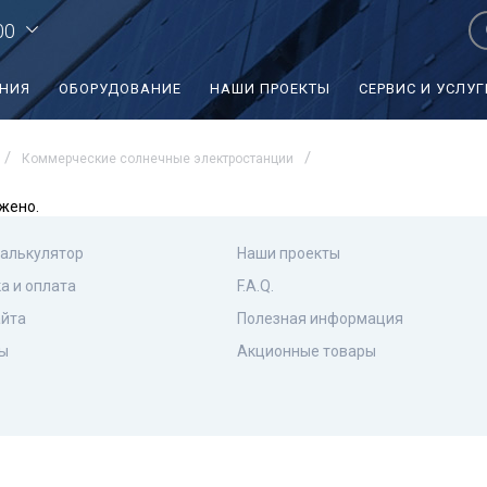
00
ЕНИЯ
ОБОРУДОВАНИЕ
НАШИ ПРОЕКТЫ
СЕРВИС И УСЛУГ
Коммерческие солнечные электростанции
жено.
калькулятор
Наши проекты
а и оплата
F.A.Q.
айта
Полезная информация
ы
Акционные товары