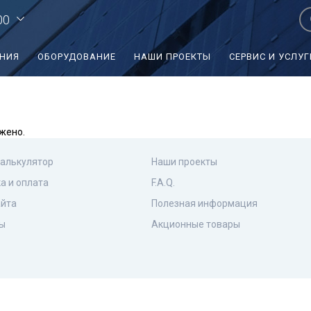
00
ЕНИЯ
ОБОРУДОВАНИЕ
НАШИ ПРОЕКТЫ
СЕРВИС И УСЛУГ
жено.
калькулятор
Наши проекты
а и оплата
F.A.Q.
айта
Полезная информация
ы
Акционные товары