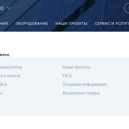
00
ЕНИЯ
ОБОРУДОВАНИЕ
НАШИ ПРОЕКТЫ
СЕРВИС И УСЛУГ
жено.
калькулятор
Наши проекты
а и оплата
F.A.Q.
айта
Полезная информация
ы
Акционные товары