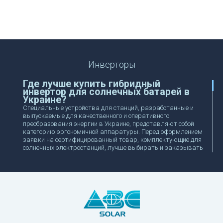
Инверторы
Где лучше купить гибридный
инвертор для солнечных батарей в
Украине?
Специальные устройства для станций, разработанные и
выпускаемые для качественного и оперативного
преобразования энергии в Украине, представляют собой
категорию эргономичной аппаратуры. Перед оформлением
заявки на сертифицированный товар, комплектующие для
солнечных электростанций, лучше выбирать и заказывать
у надежного поставщика. Через электронный каталог
нашей компании ABC Solar предлагается выгодно купить
инвертор с ориентиром на предложенный ассортимент
торговых марок и особенности комплектации
спецоборудования и оснастки.
Как правильно выбрать
универсальный инвертор: купить
гибридную модель для комплектации
солнечных панелей и батарей?