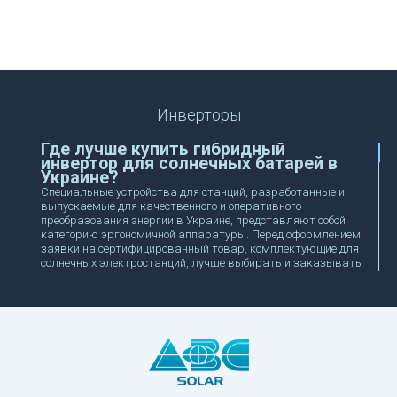
Инверторы
Где лучше купить гибридный
инвертор для солнечных батарей в
Украине?
Специальные устройства для станций, разработанные и
выпускаемые для качественного и оперативного
преобразования энергии в Украине, представляют собой
категорию эргономичной аппаратуры. Перед оформлением
заявки на сертифицированный товар, комплектующие для
солнечных электростанций, лучше выбирать и заказывать
у надежного поставщика. Через электронный каталог
нашей компании ABC Solar предлагается выгодно купить
инвертор с ориентиром на предложенный ассортимент
торговых марок и особенности комплектации
спецоборудования и оснастки.
Как правильно выбрать
универсальный инвертор: купить
гибридную модель для комплектации
солнечных панелей и батарей?