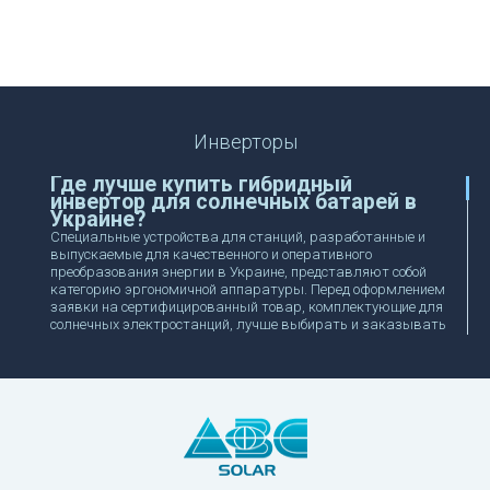
Инверторы
Где лучше купить гибридный
инвертор для солнечных батарей в
Украине?
Специальные устройства для станций, разработанные и
выпускаемые для качественного и оперативного
преобразования энергии в Украине, представляют собой
категорию эргономичной аппаратуры. Перед оформлением
заявки на сертифицированный товар, комплектующие для
солнечных электростанций, лучше выбирать и заказывать
у надежного поставщика. Через электронный каталог
нашей компании ABC Solar предлагается выгодно купить
инвертор с ориентиром на предложенный ассортимент
торговых марок и особенности комплектации
спецоборудования и оснастки.
Как правильно выбрать
универсальный инвертор: купить
гибридную модель для комплектации
солнечных панелей и батарей?